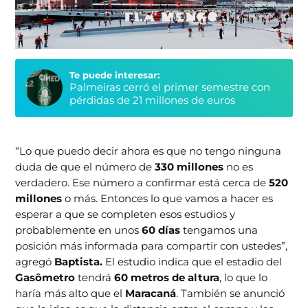
Te puede interesar:
Palmeiras cerró el primer semestre con
pérdidas de 21 millones de euros
“Lo que puedo decir ahora es que no tengo ninguna
duda de que el número de
330 millones
no es
verdadero. Ese número a confirmar está cerca de
520
millones
o más. Entonces lo que vamos a hacer es
esperar a que se completen esos estudios y
probablemente en unos
60 días
tengamos una
posición más informada para compartir con ustedes”,
agregó
Baptista.
El estudio indica que el estadio del
Gasômetro
tendrá
60 metros de altura
, lo que lo
haría más alto que el
Maracaná
. También se anunció