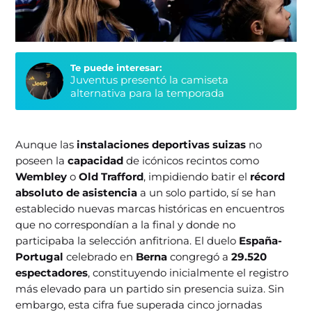
Te puede interesar:
Juventus presentó la camiseta
alternativa para la temporada
Aunque las
instalaciones deportivas suizas
no
poseen la
capacidad
de icónicos recintos como
Wembley
o
Old Trafford
, impidiendo batir el
récord
absoluto de asistencia
a un solo partido, sí se han
establecido nuevas marcas históricas en encuentros
que no correspondían a la final y donde no
participaba la selección anfitriona. El duelo
España-
Portugal
celebrado en
Berna
congregó a
29.520
espectadores
, constituyendo inicialmente el registro
más elevado para un partido sin presencia suiza. Sin
embargo, esta cifra fue superada cinco jornadas