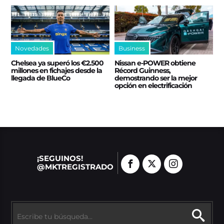
Novedades
Business
Chelsea ya superó los €2.500
Nissan e‑POWER obtiene
millones en fichajes desde la
Récord Guinness,
llegada de BlueCo
demostrando ser la mejor
opción en electrificación
¡SEGUINOS!
@MKTREGISTRADO