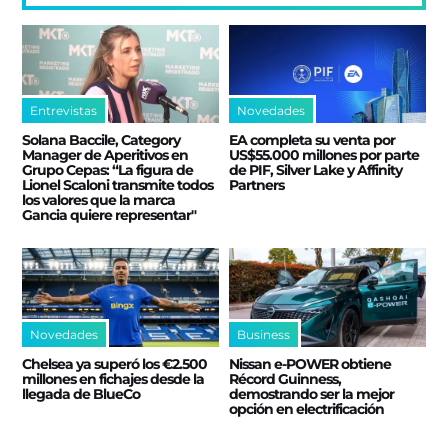
Entrevistas
Novedades
Solana Baccile, Category
EA completa su venta por
Manager de Aperitivos en
US$55.000 millones por parte
Grupo Cepas: “La figura de
de PIF, Silver Lake y Affinity
Lionel Scaloni transmite todos
Partners
los valores que la marca
Gancia quiere representar"
Novedades
Business
Chelsea ya superó los €2.500
Nissan e‑POWER obtiene
millones en fichajes desde la
Récord Guinness,
llegada de BlueCo
demostrando ser la mejor
opción en electrificación