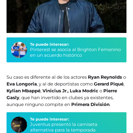
Te puede interesar:
Pinterest se asocia al Brighton Femenino
en un acuerdo histórico
Su caso es diferente al de los actores
Ryan Reynolds
o
Eva Longoria
, y al de deportistas como
Gerard Piqué
,
Kylian Mbappé
,
Vinicius Jr
.
, Luka Modric
o
Pierre
Gasly
, que han invertido en clubes ya existentes,
aunque ninguno compite en
Primera División
.
Te puede interesar:
Juventus presentó la camiseta
alternativa para la temporada