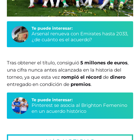
Te puede interesar:
Arsenal renueva con Emirates hasta 2033,
¿de cuánto es el acuerdo?
Tras obtener el título, consiguió
5 millones de euros
,
una cifra nunca antes alcanzada en la historia del
torneo, ya que esta vez
rompió el récord
de
dinero
entregado en condición de
premios
.
Te puede interesar:
Pinterest se asocia al Brighton Femenino
en un acuerdo histórico