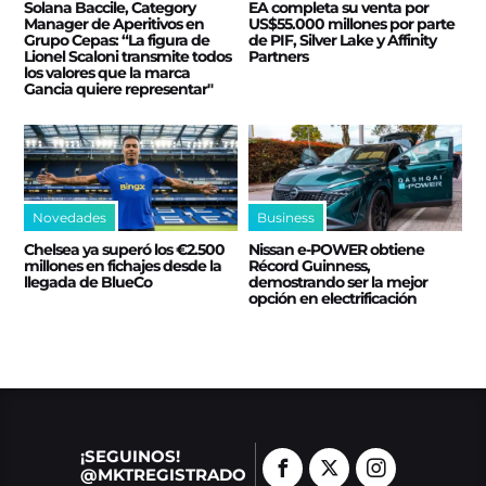
Solana Baccile, Category
EA completa su venta por
Manager de Aperitivos en
US$55.000 millones por parte
Grupo Cepas: “La figura de
de PIF, Silver Lake y Affinity
Lionel Scaloni transmite todos
Partners
los valores que la marca
Gancia quiere representar"
Novedades
Business
Chelsea ya superó los €2.500
Nissan e‑POWER obtiene
millones en fichajes desde la
Récord Guinness,
llegada de BlueCo
demostrando ser la mejor
opción en electrificación
¡SEGUINOS!
@MKTREGISTRADO