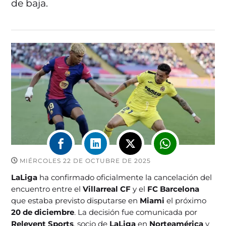
de baja.
MIÉRCOLES 22 DE OCTUBRE DE 2025
LaLiga
ha confirmado oficialmente la cancelación del
encuentro entre el
Villarreal CF
y el
FC Barcelona
que estaba previsto disputarse en
Miami
el próximo
20 de diciembre
. La decisión fue comunicada por
Relevent Sports
, socio de
LaLiga
en
Norteamérica
y