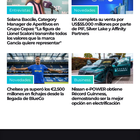
Entrevistas
Novedades
Solana Baccile, Category
EA completa su venta por
Manager de Aperitivos en
US$55.000 millones por parte
Grupo Cepas: “La figura de
de PIF, Silver Lake y Affinity
Lionel Scaloni transmite todos
Partners
los valores que la marca
Gancia quiere representar"
Novedades
Business
Chelsea ya superó los €2.500
Nissan e‑POWER obtiene
millones en fichajes desde la
Récord Guinness,
llegada de BlueCo
demostrando ser la mejor
opción en electrificación