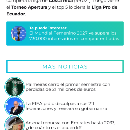
completa la liga de
Costa Rica
(49’02”). Luego viene
el
Torneo Apertura
y el top 5 lo cierra la
Liga Pro de
Ecuador
.
Te puede interesar:
El Mundial Femenino 2027 ya supera los
730.000 interesados en comprar entradas
MÁS NOTICIAS
Palmeiras cerró el primer semestre con
pérdidas de 21 millones de euros
La FIFA pidió disculpas a sus 211
federaciones y revisará su gobernanza
Arsenal renueva con Emirates hasta 2033,
¿de cuánto es el acuerdo?