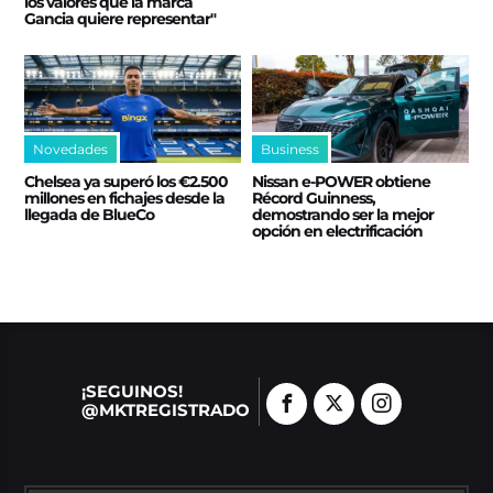
los valores que la marca
Gancia quiere representar"
Novedades
Business
Chelsea ya superó los €2.500
Nissan e‑POWER obtiene
millones en fichajes desde la
Récord Guinness,
llegada de BlueCo
demostrando ser la mejor
opción en electrificación
¡SEGUINOS!
@MKTREGISTRADO