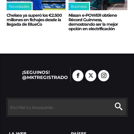
Novedades
Business
Chelsea ya superó los €2.500
Nissan e‑POWER obtiene
millones en fichajes desde la
Récord Guinness,
llegada de BlueCo
demostrando ser la mejor
opción en electrificación
¡SEGUINOS!
@MKTREGISTRADO
LA WEB
PAÍSES