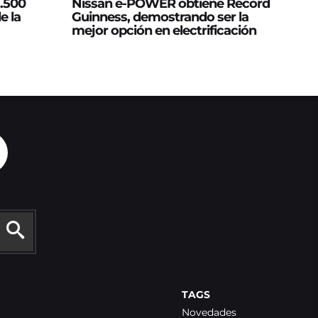
2.500
Nissan e‑POWER obtiene Récord
e la
Guinness, demostrando ser la
mejor opción en electrificación
TAGS
Novedades