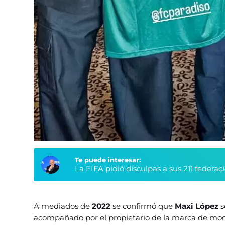
Te puede interesar:
La FIFA pidió disculpas a sus 211 federa
A mediados de
2022
se confirmó que
Maxi López
s
acompañado por el propietario de la marca de m