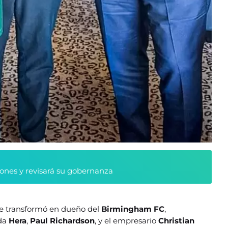
ciones y revisará su gobernanza
e transformó en dueño del
Birmingham FC
,
oda
Hera
,
Paul Richardson
, y el empresario
Christian