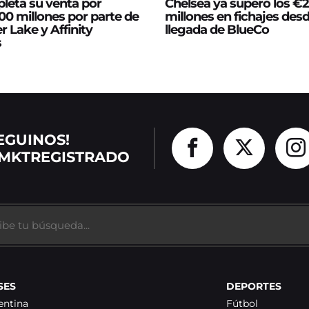
leta su venta por
Chelsea ya superó los €
0 millones por parte de
millones en fichajes desd
er Lake y Affinity
llegada de BlueCo
s
EGUINOS!
MKTREGISTRADO
SES
DEPORTES
entina
Fútbol