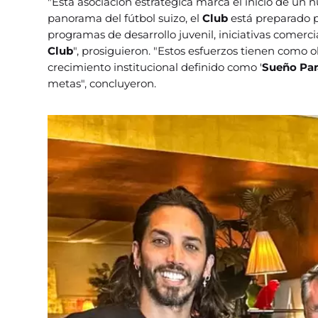
"Esta asociación estratégica marca el inicio de un n
panorama del fútbol suizo, el
Club
está preparado 
programas de desarrollo juvenil, iniciativas comerc
Club
", prosiguieron. "Estos esfuerzos tienen como o
crecimiento institucional definido como '
Sueño Par
metas", concluyeron.