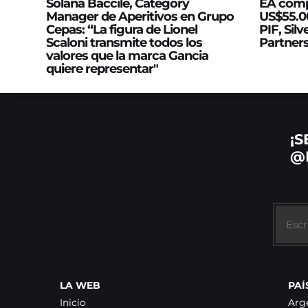
Solana Baccile, Category
EA comp
Manager de Aperitivos en Grupo
US$55.00
Cepas: “La figura de Lionel
PIF, Silv
Scaloni transmite todos los
Partner
valores que la marca Gancia
quiere representar"
¡S
@
LA WEB
PAÍ
Inicio
Arg