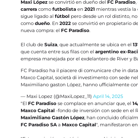
Maxi López
se convirtió en dueño del
FC Paradiso
,
carrera
como
futbolista
en
2021
mientras vestía la
sigue ligado al
fútbol
pero desde un rol distinto, 
como
dueño
. En
2022
se convirtió en propietario d
nueva compra: el
FC Paradiso
.
El club de
Suiza
, que actualmente se ubica en el
13
que cuenta entre sus filas con el
argentino ex-Rac
empresa manejada por el exdelantero de River y Ba
FC Paradiso ha il piacere di comunicare che in data
Maxco Capital, società di investimento con sede nel
Maximiliano gaston López, hanno ufficialmente conc
— Maxi Lopez (@MaxiLopez_11)
April 14, 2025
"El
FC Paradiso
se complace en anunciar que, el
14
Maxco Capital
-fondo de inversión con sede en el R
Maximiliano Gastón López
, han concluido oficial
FC Paradiso SA
a
Maxco Capital
", manifestaron e