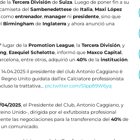
 de la
Tercera División
de
Suiza
. Luego de poner fin a su
 camiseta del
Sambenedettese
de
Italia
,
Maxi López
no como
entrenador
,
manager
ni
presidente
, sino que
el
Birmingham
de
Inglaterra
y ahora anunció una
°
lugar de la
Promotion League
, la
Tercera División
, y
ing
,
Ezequiel Schelotto
, informó que
Maxco Capital
,
rcelona, entre otros, adquirió un
40%
de la
institución
.
 14.04.2025 il presidente del club Antonio Caggiano è
 Regno Unito guidata dall’ex Calciatore professionista
luso la trattativa…
pic.twitter.com/S1pp89W6yq
/04/2025
, el Presidente del Club, Antonio Caggiano, y
eino Unido-, dirigida por el exfutboista profesional
mente las negociaciones para la transferencia del
40%
de
n un comunicado.