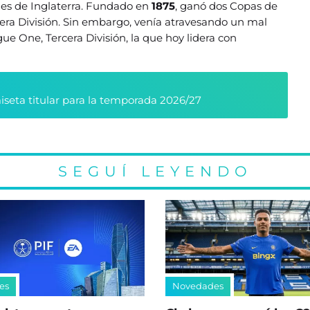
ales de Inglaterra. Fundado en
1875
, ganó dos Copas de
mera División. Sin embargo, venía atravesando un mal
e One, Tercera División, la que hoy lidera con
seta titular para la temporada 2026/27
SEGUÍ LEYENDO
es
Novedades