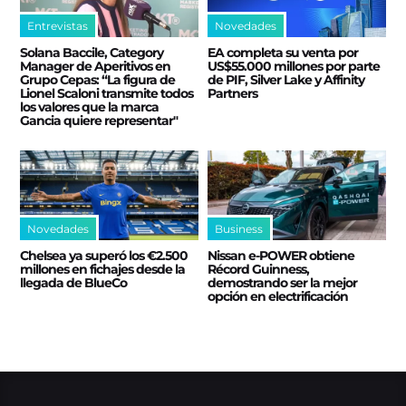
Entrevistas
Novedades
Solana Baccile, Category
EA completa su venta por
Manager de Aperitivos en
US$55.000 millones por parte
Grupo Cepas: “La figura de
de PIF, Silver Lake y Affinity
Lionel Scaloni transmite todos
Partners
los valores que la marca
Gancia quiere representar"
Novedades
Business
Chelsea ya superó los €2.500
Nissan e‑POWER obtiene
millones en fichajes desde la
Récord Guinness,
llegada de BlueCo
demostrando ser la mejor
opción en electrificación