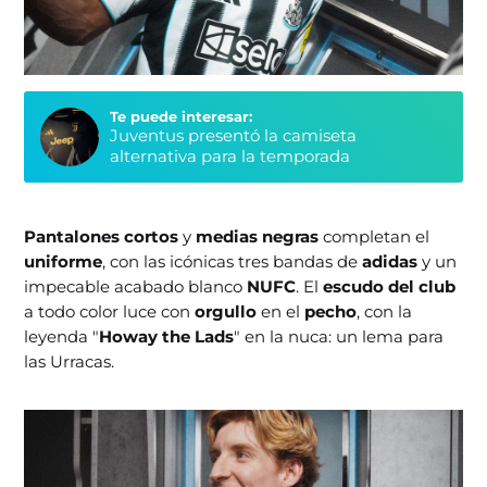
Te puede interesar:
Juventus presentó la camiseta
alternativa para la temporada
Pantalones cortos
y
medias negras
completan el
uniforme
, con las icónicas tres bandas de
adidas
y un
impecable acabado blanco
NUFC
. El
escudo del club
a todo color luce con
orgullo
en el
pecho
, con la
leyenda "
Howay the Lads
" en la nuca: un lema para
las Urracas.