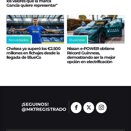
los valores que la marca
Gancia quiere representar"
Novedades
Business
Chelsea ya superó los €2.500
Nissan e‑POWER obtiene
millones en fichajes desde la
Récord Guinness,
llegada de BlueCo
demostrando ser la mejor
opción en electrificación
¡SEGUINOS!
@MKTREGISTRADO