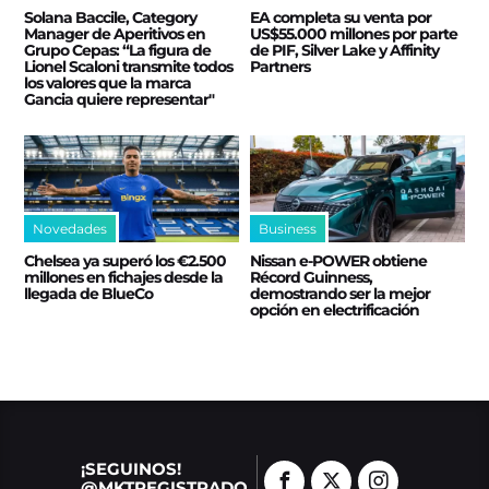
Solana Baccile, Category
EA completa su venta por
Manager de Aperitivos en
US$55.000 millones por parte
Grupo Cepas: “La figura de
de PIF, Silver Lake y Affinity
Lionel Scaloni transmite todos
Partners
los valores que la marca
Gancia quiere representar"
Novedades
Business
Chelsea ya superó los €2.500
Nissan e‑POWER obtiene
millones en fichajes desde la
Récord Guinness,
llegada de BlueCo
demostrando ser la mejor
opción en electrificación
¡SEGUINOS!
@MKTREGISTRADO