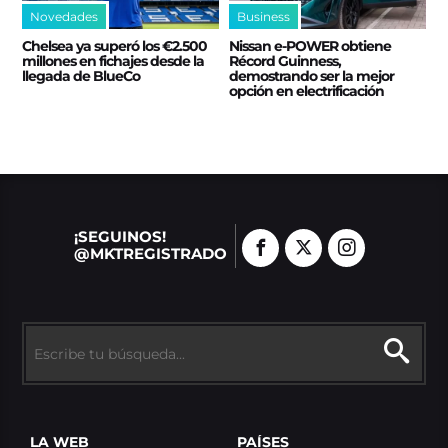
Novedades
Business
Chelsea ya superó los €2.500
Nissan e‑POWER obtiene
millones en fichajes desde la
Récord Guinness,
llegada de BlueCo
demostrando ser la mejor
opción en electrificación
¡SEGUINOS!
@MKTREGISTRADO
LA WEB
PAÍSES