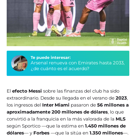
Te puede interesar:
Arsenal renueva con Emirates hasta 2033,
¿de cuánto es el acuerdo?
El
efecto
Messi
sobre las finanzas del club ha sido
extraordinario. Desde su llegada en el verano de
2023
,
los ingresos del
Inter Miami
pasaron de
56 millones a
aproximadamente 200 millones de dólares
, lo que
convirtió a la franquicia en la más valorada de la
MLS
según Sportico —que la estima en
1.450 millones de
dólares
— y
Forbes
—que la sitúa en
1.350 millones
—.