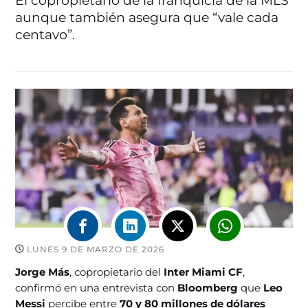
El copropietario de la franquicia de la MLS
aunque también asegura que “vale cada
centavo”.
LUNES 9 DE MARZO DE 2026
Jorge Más
, copropietario del
Inter Miami CF
,
confirmó en una entrevista con
Bloomberg
que
Leo
Messi
percibe entre
70 y 80 millones de dólares