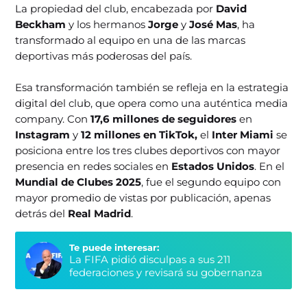
La propiedad del club, encabezada por
David
Beckham
y los hermanos
Jorge
y
José Mas
, ha
transformado al equipo en una de las marcas
deportivas más poderosas del país.
Esa transformación también se refleja en la estrategia
digital del club, que opera como una auténtica media
company. Con
17,6 millones de seguidores
en
Instagram
y
12 millones en TikTok,
el
Inter Miami
se
posiciona entre los tres clubes deportivos con mayor
presencia en redes sociales en
Estados Unidos
. En el
Mundial de Clubes 2025
, fue el segundo equipo con
mayor promedio de vistas por publicación, apenas
detrás del
Real Madrid
.
Te puede interesar:
La FIFA pidió disculpas a sus 211
federaciones y revisará su gobernanza