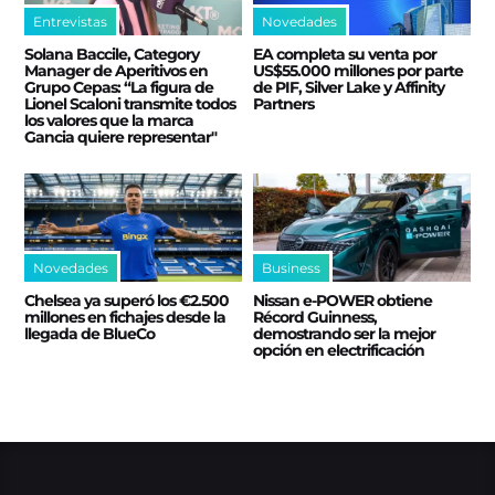
Entrevistas
Novedades
Solana Baccile, Category
EA completa su venta por
Manager de Aperitivos en
US$55.000 millones por parte
Grupo Cepas: “La figura de
de PIF, Silver Lake y Affinity
Lionel Scaloni transmite todos
Partners
los valores que la marca
Gancia quiere representar"
Novedades
Business
Chelsea ya superó los €2.500
Nissan e‑POWER obtiene
millones en fichajes desde la
Récord Guinness,
llegada de BlueCo
demostrando ser la mejor
opción en electrificación