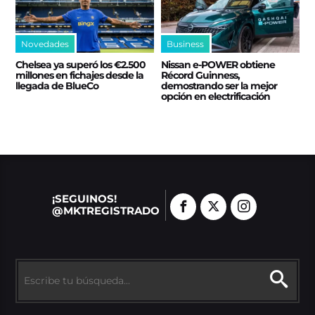
Novedades
Business
Chelsea ya superó los €2.500
Nissan e‑POWER obtiene
millones en fichajes desde la
Récord Guinness,
llegada de BlueCo
demostrando ser la mejor
opción en electrificación
¡SEGUINOS!
@MKTREGISTRADO