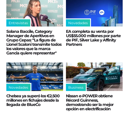
Entrevistas
Novedades
Solana Baccile, Category
EA completa su venta por
Manager de Aperitivos en
US$55.000 millones por parte
Grupo Cepas: “La figura de
de PIF, Silver Lake y Affinity
Lionel Scaloni transmite todos
Partners
los valores que la marca
Gancia quiere representar"
Novedades
Business
Chelsea ya superó los €2.500
Nissan e‑POWER obtiene
millones en fichajes desde la
Récord Guinness,
llegada de BlueCo
demostrando ser la mejor
opción en electrificación