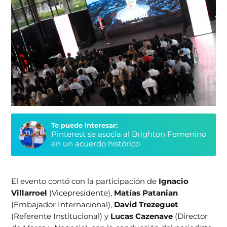
Te puede interesar:
Pinterest se asocia al Brighton Femenino
en un acuerdo histórico
El evento contó con la participación de
Ignacio
Villarroel
(Vicepresidente),
Matías Patanian
(Embajador Internacional),
David Trezeguet
(Referente Institucional) y
Lucas Cazenave
(Director