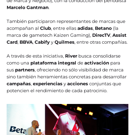
de Marca y Negocio), con la conducción del periodista
Marcelo Gantman
.
También participaron representantes de marcas que
acompañan al
Club
, entre ellas
adidas
,
Betano
(la
marca de gametech Kaizen Gaming),
DirecTV
,
Assist
Card
,
BBVA
,
Cabify
y
Quilmes
, entre otras compañías.
A través de esta iniciativa,
River
busca consolidarse
como una
plataforma integral
de
activación
para
sus
partners
, ofreciendo no sólo visibilidad de marca
sino también herramientas concretas para desarrollar
campañas
,
experiencias
y
acciones
conjuntas que
potencien el rendimiento de cada patrocinio.