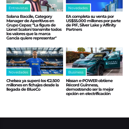
Entrevistas
Novedades
Solana Baccile, Category
EA completa su venta por
Manager de Aperitivos en
US$55.000 millones por parte
Grupo Cepas: “La figura de
de PIF, Silver Lake y Affinity
Lionel Scaloni transmite todos
Partners
los valores que la marca
Gancia quiere representar"
Novedades
Business
Chelsea ya superó los €2.500
Nissan e‑POWER obtiene
millones en fichajes desde la
Récord Guinness,
llegada de BlueCo
demostrando ser la mejor
opción en electrificación