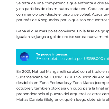
Se trata de una competencia que enfrenta a dos a
y en partidos de dos minutos cada uno. Cada arque
con mano o pie (desde el piso o de volea). Ataca un
por más de 4 segundos, por lo que son encuentros 
Gana el que más goles convierte. En la fase de gru
igualan se juega a gol de oro (se sortea nuevamente
Te puede interesar:
EA completa su venta por US$55.000 millo
En 2021, Nahuel Manganelli se alzó con el título en 
Sudamericana del CONMEBOL Evolución de Arqueros
desdobla en Zona Federados y Zona Marca (competen
octubre y también otorgará un cupo para la final e
preponderancia al puesto del arquero.Los otros cam
Matías Daniele (Belgrano), quién luego obtendría el