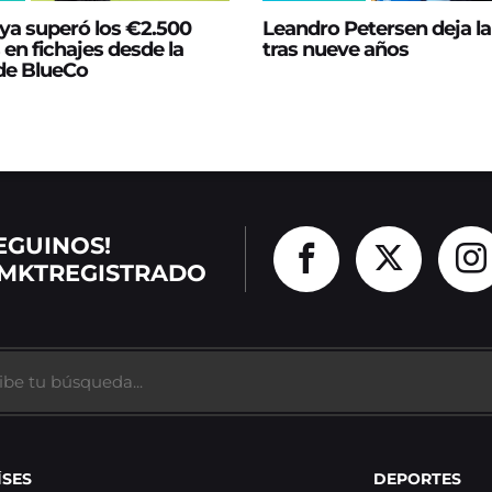
ya superó los €2.500
Leandro Petersen deja l
 en fichajes desde la
tras nueve años
 de BlueCo
EGUINOS!
MKTREGISTRADO
ÍSES
DEPORTES