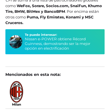
CFI
se suma a una lista de patrocinadores globales
como
WeFox, Sorare, Socios.com, SnaiFun, Khumo
Tire, BMW, BitMex y BancoBPM
. Por encima están
otros como
Puma, Fly Emirates, Konami y MSC
Cruceros.
Te puede interesar:
Nissan e‑POWER obtiene Récord
Guinness, demostrando ser la mejor
opción en electrificación
Mencionados en esta nota:
Milan