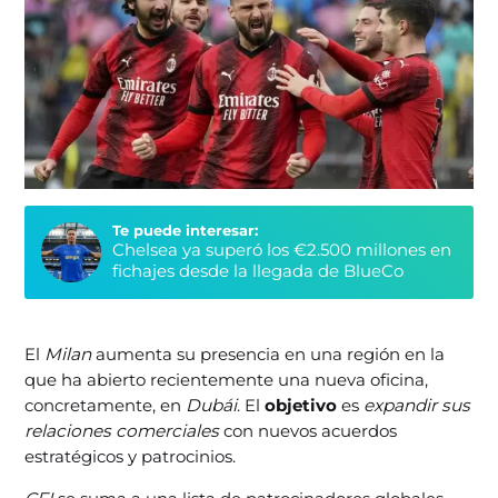
Te puede interesar:
Chelsea ya superó los €2.500 millones en
fichajes desde la llegada de BlueCo
El
Milan
aumenta su presencia en una región en la
que ha abierto recientemente una nueva oficina,
concretamente, en
Dubái
. El
objetivo
es
expandir sus
relaciones comerciales
con nuevos acuerdos
estratégicos y patrocinios.