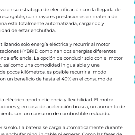
en su estrategia de electrificación con la llegada de
orrecargable, con mayores prestaciones en materia de
atería está totalmente automatizada, cargando y
idad de estar enchufada.
lizando solo energía eléctrica y recurrir al motor
orizaciones HYBRID combinan dos energías diferentes
da eficiencia. La opción de conducir solo con el motor
o, así como una comodidad inigualable y una
e pocos kilómetros, es posible recurrir al modo
con un beneficio de hasta el 40% en el consumo de
 eléctrica aporta eficiencia y flexibilidad. El motor
luciones y, en caso de aceleración brusca, un aumento de
imiento con un consumo de combustible reducido.
r sí solo. La batería se carga automáticamente durante
que enchufar ningún cable ni esperar. Como las fases de