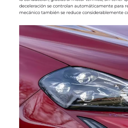
deceleración se controlan automáticamente para re
mecánico también se reduce considerablemente con 