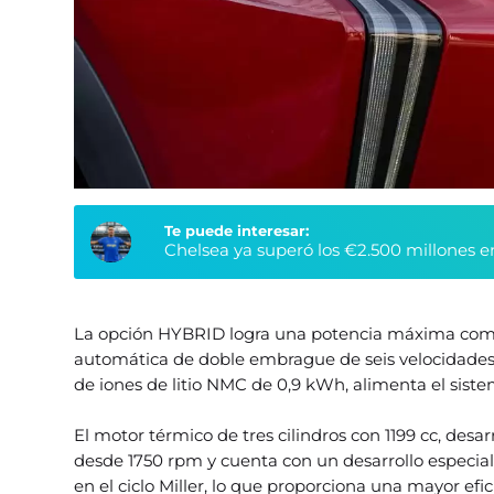
Te puede interesar:
Chelsea ya superó los €2.500 millones e
La opción HYBRID logra una potencia máxima comb
automática de doble embrague de seis velocidades 
de iones de litio NMC de 0,9 kWh, alimenta el siste
El motor térmico de tres cilindros con 1199 cc, des
desde 1750 rpm y cuenta con un desarrollo especia
en el ciclo Miller, lo que proporciona una mayor ef