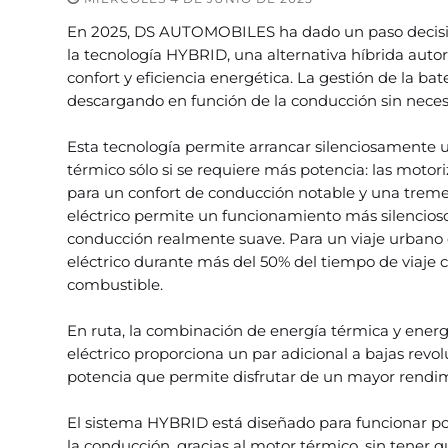
En 2025, DS AUTOMOBILES ha dado un paso decisivo 
la tecnología HYBRID, una alternativa híbrida aut
confort y eficiencia energética. La gestión de la b
descargando en función de la conducción sin neces
Esta tecnología permite arrancar silenciosamente uti
térmico sólo si se requiere más potencia: las mot
para un confort de conducción notable y una tremen
eléctrico permite un funcionamiento más silencios
conducción realmente suave. Para un viaje urbano d
eléctrico durante más del 50% del tiempo de viaje 
combustible.
En ruta, la combinación de energía térmica y energía
eléctrico proporciona un par adicional a bajas revo
potencia que permite disfrutar de un mayor rend
El sistema HYBRID está diseñado para funcionar po
la conducción, gracias al motor térmico, sin tener 