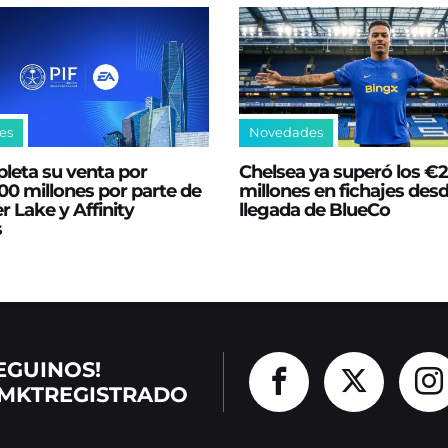
es
Novedades
leta su venta por
Chelsea ya superó los €
0 millones por parte de
millones en fichajes desd
er Lake y Affinity
llegada de BlueCo
s
EGUINOS!
MKTREGISTRADO