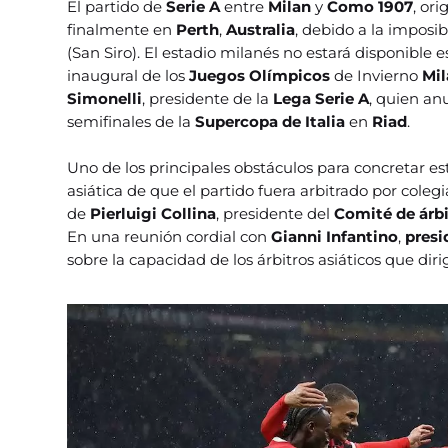
El partido de
Serie A
entre
Milan
y
Como 1907
, or
finalmente en
Perth
,
Australia
, debido a la imposib
(San Siro). El estadio milanés no estará disponible
inaugural de los
Juegos Olímpicos
de Invierno
Mil
Simonelli
, presidente de la
Lega Serie A
, quien an
semifinales de la
Supercopa de Italia
en
Riad
.
Uno de los principales obstáculos para concretar est
asiática de que el partido fuera arbitrado por cole
de
Pierluigi Collina
, presidente del
Comité de árbi
En una reunión cordial con
Gianni Infantino
,
presi
sobre la capacidad de los árbitros asiáticos que diri