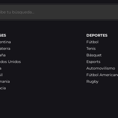
SES
DEPORTES
entina
Fútbol
aterra
Tenis
aña
Básquet
ados Unidos
Esports
a
Automovilismo
il
Fútbol American
mania
Rugby
ncia