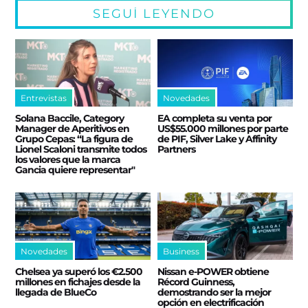
SEGUÍ LEYENDO
Entrevistas
Novedades
Solana Baccile, Category
EA completa su venta por
Manager de Aperitivos en
US$55.000 millones por parte
Grupo Cepas: “La figura de
de PIF, Silver Lake y Affinity
Lionel Scaloni transmite todos
Partners
los valores que la marca
Gancia quiere representar"
Novedades
Business
Chelsea ya superó los €2.500
Nissan e‑POWER obtiene
millones en fichajes desde la
Récord Guinness,
llegada de BlueCo
demostrando ser la mejor
opción en electrificación