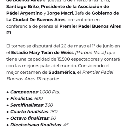
Santiago Brito
,
Presidente de la Asociación de
Pádel Argentino
y
Jorge Macri
, Jefe de
Gobierno de
La Ciudad De Buenos Aires
, presentarán en
conferencia de prensa el
Premier Padel Buenos Aires
P1
.
El torneo se disputará del 26 de mayo al 1º de junio en
el
Estadio Mary Terán de Weiss
(Parque Roca)
que
tiene una capacidad de 15.500 espectadores y contará
con las mejores palas del mundo. Considerado el
mejor certamen de
Sudamérica
, el
Premier Padel
Buenos Aires P1
reparte:
●
Campeones
: 1.000 Pts.
●
Finalistas
: 600
●
Semifinalistas
: 360
●
Cuarto finalistas
: 180
●
Octavo finalistas
: 90
●
Dieciseisavo finalistas
: 45