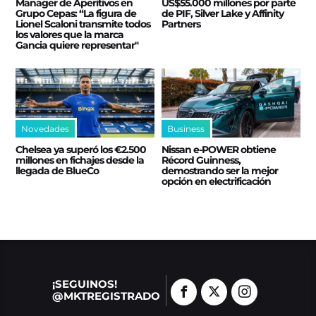
Manager de Aperitivos en
US$55.000 millones por parte
Grupo Cepas: “La figura de
de PIF, Silver Lake y Affinity
Lionel Scaloni transmite todos
Partners
los valores que la marca
Gancia quiere representar"
Novedades
Business
Chelsea ya superó los €2.500
Nissan e‑POWER obtiene
millones en fichajes desde la
Récord Guinness,
llegada de BlueCo
demostrando ser la mejor
opción en electrificación
¡SEGUINOS!
@MKTREGISTRADO