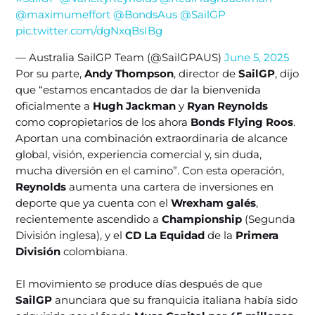
@maximumeffort
@BondsAus
@SailGP
pic.twitter.com/dgNxqBsIBg
— Australia SailGP Team (@SailGPAUS)
June 5, 2025
Por su parte,
Andy Thompson
, director de
SailGP
, dijo
que “estamos encantados de dar la bienvenida
oficialmente a
Hugh Jackman
y
Ryan Reynolds
como copropietarios de los ahora
Bonds Flying Roos
.
Aportan una combinación extraordinaria de alcance
global, visión, experiencia comercial y, sin duda,
mucha diversión en el camino”. Con esta operación,
Reynolds
aumenta una cartera de inversiones en
deporte que ya cuenta con el
Wrexham galés
,
recientemente ascendido a
Championship
(Segunda
División inglesa), y el
CD La Equidad
de la
Primera
División
colombiana.
El movimiento se produce días después de que
SailGP
anunciara que su franquicia italiana había sido