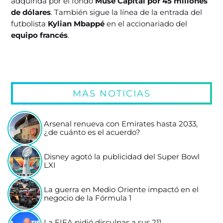
adquirida por el fondo
Muse Capital por 45 millones
de dólares
. También sigue la línea de la entrada del
futbolista
Kylian Mbappé
en el accionariado del
equipo francés
.
MÁS NOTICIAS
Arsenal renueva con Emirates hasta 2033,
¿de cuánto es el acuerdo?
Disney agotó la publicidad del Super Bowl
LXI
La guerra en Medio Oriente impactó en el
negocio de la Fórmula 1
La FIFA pidió disculpas a sus 211