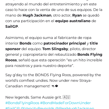
atrayendo al mundo del entretenimiento y en este
caso lo hace con la venta de uno de sus equipos. De la
mano de
Hugh Jackman
, otro actor,
Ryan
se quedó
con una participación en el
equipo australiano
de
SailGP
.
Asimismo, el equipo suma al fabricante de ropa
interior
Bonds
como
patrocinador principal
y
title
sponsor
del equipo.
Tom Slingsby
, piloto, director
general y copropietario del rebautizado
Bonds Flying
Rooss
, señaló que esta operación “es un hito increíble
para nosotros y para nuestro deporte”.
Say g’day to the BONDS Flying Roos, powered by the
world’s comfiest undies. Now under new Straya-
Canadian management! 🦘🍁
New legends. Same Aussie grit. 🇦🇺
#BondsFlyingRoos
#BondMadeForDownUnder
#SailGP
@VancityReynolds
@RealHughJackman