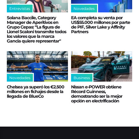
Entrevistas
Novedades
Solana Baccile, Category
EA completa su venta por
Manager de Aperitivos en
US$55.000 millones por parte
Grupo Cepas: “La figura de
de PIF, Silver Lake y Affinity
Lionel Scaloni transmite todos
Partners
los valores que la marca
Gancia quiere representar"
Novedades
Business
Chelsea ya superó los €2.500
Nissan e‑POWER obtiene
millones en fichajes desde la
Récord Guinness,
llegada de BlueCo
demostrando ser la mejor
opción en electrificación