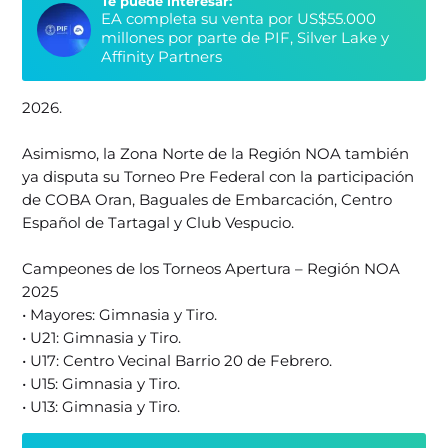
Te puede interesar:
EA completa su venta por US$55.000
millones por parte de PIF, Silver Lake y
Affinity Partners
2026.
Asimismo, la Zona Norte de la Región NOA también
ya disputa su Torneo Pre Federal con la participación
de COBA Oran, Baguales de Embarcación, Centro
Español de Tartagal y Club Vespucio.
Campeones de los Torneos Apertura – Región NOA
2025
• Mayores: Gimnasia y Tiro.
• U21: Gimnasia y Tiro.
• U17: Centro Vecinal Barrio 20 de Febrero.
• U15: Gimnasia y Tiro.
• U13: Gimnasia y Tiro.