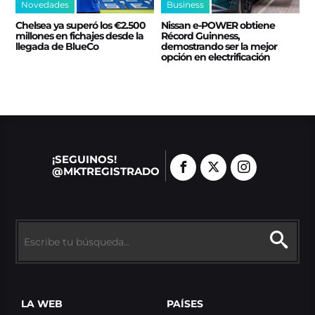
Novedades
Business
Chelsea ya superó los €2.500
Nissan e‑POWER obtiene
millones en fichajes desde la
Récord Guinness,
llegada de BlueCo
demostrando ser la mejor
opción en electrificación
¡SEGUINOS!
@MKTREGISTRADO
LA WEB
PAÍSES