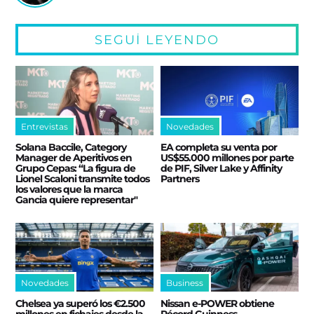
SEGUÍ LEYENDO
Entrevistas
Novedades
Solana Baccile, Category
EA completa su venta por
Manager de Aperitivos en
US$55.000 millones por parte
Grupo Cepas: “La figura de
de PIF, Silver Lake y Affinity
Lionel Scaloni transmite todos
Partners
los valores que la marca
Gancia quiere representar"
Novedades
Business
Chelsea ya superó los €2.500
Nissan e‑POWER obtiene
millones en fichajes desde la
Récord Guinness,