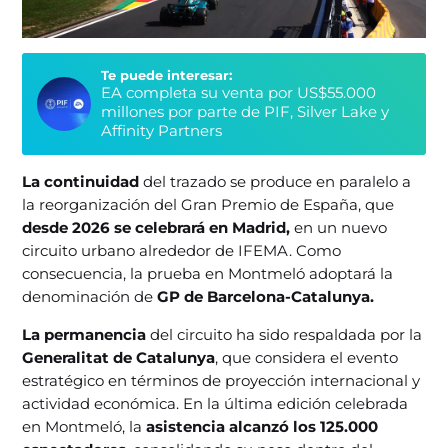
Te puede interesar:
EA completa su venta por US$55.000
millones por parte de PIF, Silver Lake y
Affinity Partners
La continuidad
del trazado se produce en paralelo a
la reorganización del Gran Premio de España, que
desde 2026 se celebrará en Madrid,
en un nuevo
circuito urbano alrededor de IFEMA. Como
consecuencia, la prueba en Montmeló adoptará la
denominación de
GP de Barcelona-Catalunya.
La permanencia
del circuito ha sido respaldada por la
Generalitat de Catalunya
, que considera el evento
estratégico en términos de proyección internacional y
actividad económica. En la última edición celebrada
en Montmeló, la
asistencia alcanzó los 125.000