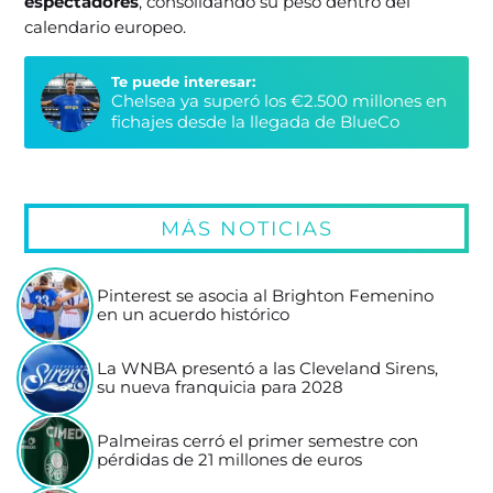
espectadores
, consolidando su peso dentro del
calendario europeo.
Te puede interesar:
Chelsea ya superó los €2.500 millones en
fichajes desde la llegada de BlueCo
MÁS NOTICIAS
Pinterest se asocia al Brighton Femenino
en un acuerdo histórico
La WNBA presentó a las Cleveland Sirens,
su nueva franquicia para 2028
Palmeiras cerró el primer semestre con
pérdidas de 21 millones de euros