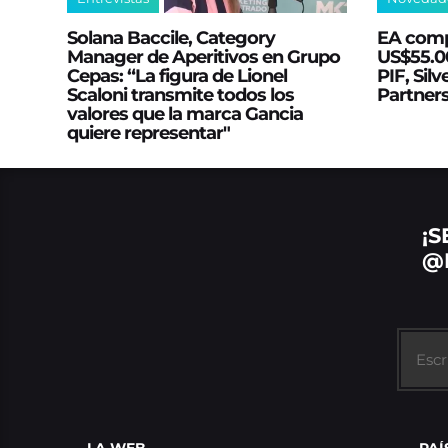
Solana Baccile, Category
EA comp
Manager de Aperitivos en Grupo
US$55.00
Cepas: “La figura de Lionel
PIF, Silv
Scaloni transmite todos los
Partner
valores que la marca Gancia
quiere representar"
¡S
@
LA WEB
PAÍ