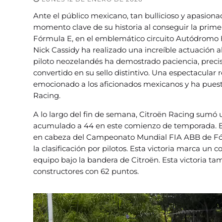
Ante el público mexicano, tan bullicioso y apasio
momento clave de su historia al conseguir la prim
Fórmula E, en el emblemático circuito Autódromo
Nick Cassidy ha realizado una increíble actuación al
piloto neozelandés ha demostrado paciencia, precis
convertido en su sello distintivo. Una espectacular
emocionado a los aficionados mexicanos y ha puesto
Racing.
A lo largo del fin de semana, Citroën Racing sumó 
acumulado a 44 en este comienzo de temporada. El
en cabeza del Campeonato Mundial FIA ABB de Fórm
la clasificación por pilotos. Esta victoria marca u
equipo bajo la bandera de Citroën. Esta victoria tam
constructores con 62 puntos.