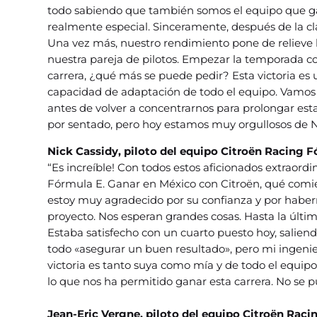
todo sabiendo que también somos el equipo que gan
realmente especial. Sinceramente, después de la cl
Una vez más, nuestro rendimiento pone de relieve l
nuestra pareja de pilotos. Empezar la temporada co
carrera, ¿qué más se puede pedir? Esta victoria es
capacidad de adaptación de todo el equipo. Vamos
antes de volver a concentrarnos para prolongar es
por sentado, pero hoy estamos muy orgullosos de Ni
Nick Cassidy, piloto del equipo Citroën Racing F
“Es increíble! Con todos estos aficionados extraord
Fórmula E. Ganar en México con Citroën, qué comie
estoy muy agradecido por su confianza y por habe
proyecto. Nos esperan grandes cosas. Hasta la últi
Estaba satisfecho con un cuarto puesto hoy, saliendo
todo «asegurar un buen resultado», pero mi ingenie
victoria es tanto suya como mía y de todo el equipo.
lo que nos ha permitido ganar esta carrera. No se 
Jean-Eric Vergne, piloto del equipo Citroën Rac