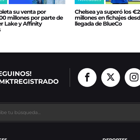
leta su venta por
Chelsea ya superó los €
0 millones por parte de
millones en fichajes desd
er Lake y Affinity
llegada de BlueCo
s
EGUINOS!
MKTREGISTRADO
SES
DEPORTES