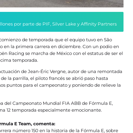
nes por parte de PIF, Silver Lake y Affinity Partners
co comienzo de temporada que el equipo tuvo en São
to en la primera carrera en diciembre. Con un podio en
troën Racing se marcha de México con el estatus de ser el
décima temporada.
a actuación de Jean-Éric Vergne, autor de una remontada
de la parrilla, el piloto francés se abrió paso hasta
sos puntos para el campeonato y poniendo de relieve la
eba del Campeonato Mundial FIA ABB de Fórmula E,
una 12 temporada especialmente emocionante.
Fórmula E Team, comenta:
rrera número 150 en la historia de la Fórmula E, sobre