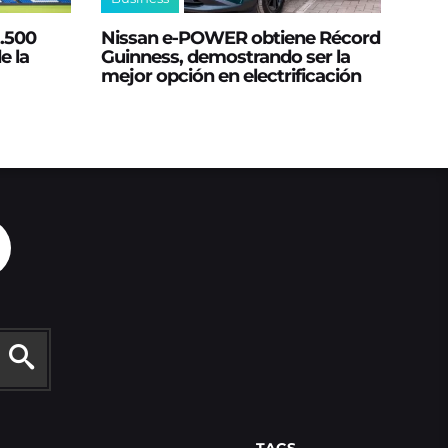
2.500
Nissan e‑POWER obtiene Récord
e la
Guinness, demostrando ser la
mejor opción en electrificación
TAGS