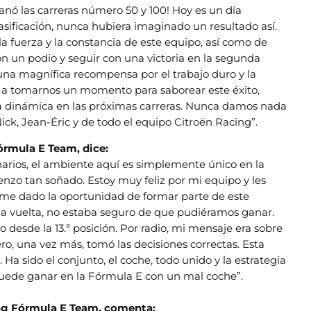
ó las carreras número 50 y 100! Hoy es un día
asificación, nunca hubiera imaginado un resultado así.
a fuerza y la constancia de este equipo, así como de
n un podio y seguir con una victoria en la segunda
 una magnífica recompensa por el trabajo duro y la
 a tomarnos un momento para saborear este éxito,
ta dinámica en las próximas carreras. Nunca damos nada
ck, Jean-Éric y de todo el equipo Citroën Racing”.
órmula E Team, dice:
inarios, el ambiente aquí es simplemente único en la
nzo tan soñado. Estoy muy feliz por mi equipo y les
rme dado la oportunidad de formar parte de este
ma vuelta, no estaba seguro de que pudiéramos ganar.
 desde la 13.ª posición. Por radio, mi mensaje era sobre
ro, una vez más, tomó las decisiones correctas. Esta
 Ha sido el conjunto, el coche, todo unido y la estrategia
puede ganar en la Fórmula E con un mal coche”.
ing Fórmula E Team, comenta: