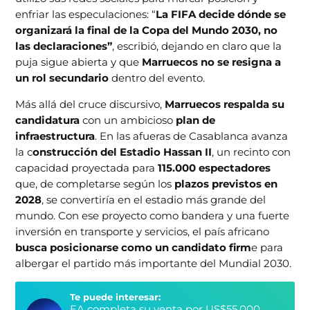
enfriar las especulaciones: “
La FIFA decide dónde se
organizará la final de la Copa del Mundo 2030, no
las declaraciones”
, escribió, dejando en claro que la
puja sigue abierta y que
Marruecos no se resigna a
un rol secundario
dentro del evento.
Más allá del cruce discursivo,
Marruecos respalda su
candidatura
con un ambicioso
plan de
infraestructura
. En las afueras de Casablanca avanza
la c
onstrucción del Estadio Hassan II
, un recinto con
capacidad proyectada para
115.000 espectadores
que, de completarse según los
plazos previstos en
2028
, se convertiría en el estadio más grande del
mundo. Con ese proyecto como bandera y una fuerte
inversión en transporte y servicios, el país africano
busca posicionarse como un candidato firm
e para
albergar el partido más importante del Mundial 2030.
Te puede interesar:
EA completa su venta por US$55.000