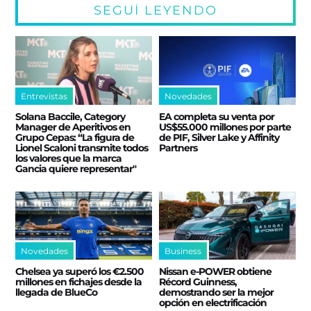
SEGUÍ LEYENDO
Entrevistas
Novedades
Solana Baccile, Category
EA completa su venta por
Manager de Aperitivos en
US$55.000 millones por parte
Grupo Cepas: “La figura de
de PIF, Silver Lake y Affinity
Lionel Scaloni transmite todos
Partners
los valores que la marca
Gancia quiere representar"
Novedades
Business
Chelsea ya superó los €2.500
Nissan e‑POWER obtiene
millones en fichajes desde la
Récord Guinness,
llegada de BlueCo
demostrando ser la mejor
opción en electrificación