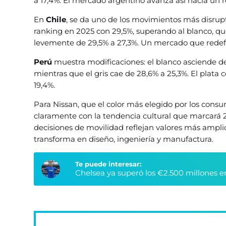
a 17,4%. El mercado argentino avanza así hacia un r
En
Chile
, se da uno de los movimientos más disrupti
ranking en 2025 con 29,5%, superando al blanco, que
levemente de 29,5% a 27,3%. Un mercado que redefi
Perú
muestra modificaciones: el blanco asciende de
mientras que el gris cae de 28,6% a 25,3%. El plata
19,4%.
Para Nissan, que el color más elegido por los cons
claramente con la tendencia cultural que marcará 
decisiones de movilidad reflejan valores más ampli
transforma en diseño, ingeniería y manufactura.
Te puede interesar:
Chelsea ya superó los €2.500 millones e