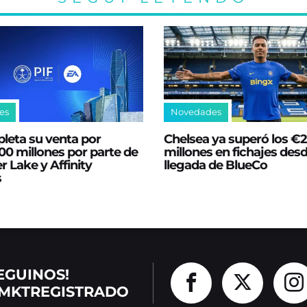
es
Novedades
leta su venta por
Chelsea ya superó los €
0 millones por parte de
millones en fichajes desd
er Lake y Affinity
llegada de BlueCo
s
EGUINOS!
MKTREGISTRADO