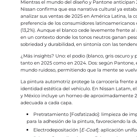
Mientras el mundo del diseño y Pantone anticipan 
Nissan confirma que esa narrativa cultural ya estab
analizar sus ventas de 2025 en América Latina, la c
preferencia de los consumidores latinoamericanos con
(13,2%). Aunque el blanco cede levemente frente al 
en un contexto donde los tonos neutros ganan peso
sobriedad y durabilidad, en sintonía con las tende
¿Más insights? Uno: el podio (blanco, gris oscuro
tanto en 2025 como en 2024. Dos: según Pantone, e
mundo ruidoso, permitiendo que la mente se vuelva 
La pintura automotriz protege la carrocería frente a
identidad estética del vehículo. En Nissan Latam, e
y México incluye un horneo de aproximadamente 20
adecuada a cada capa.
Pretratamiento [Fosfatizado]: limpieza de im
para la adhesión de la pintura, favoreciendo la d
Electrodepositación [
E-Coat
]: aplicación uni