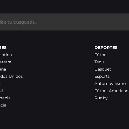
SES
DEPORTES
entina
Fútbol
aterra
Tenis
aña
Básquet
ados Unidos
Esports
a
Automovilismo
il
Fútbol American
mania
Rugby
ncia