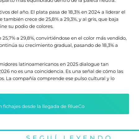
eparto más equilibrado dentro de la paleta neutra.
vos del año. El plata pasa de 18,3% en 2024 a liderar el
 también crece de 25,8% a 29,3%, y al gris, que baja
ne su podio de colores.
 25,7% a 29,8%, convirtiéndose en el color más vendido,
 continúa su crecimiento gradual, pasando de 18,3% a
umidores latinoamericanos en 2025 dialogue tan
2026 no es una coincidencia. Es una señal de cómo las
os. La compañía comprende ese pulso cultural y lo
n fichajes desde la llegada de BlueCo
SEGUÍ LEYENDO