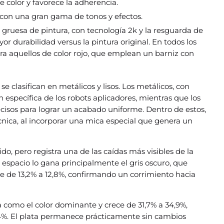
 de color y favorece la adherencia.
lo con una gran gama de tonos y efectos.
s gruesa de pintura, con tecnología 2k y la resguarda de
r durabilidad versus la pintura original. En todos los
ara aquellos de color rojo, que emplean un barniz con
se clasifican en metálicos y lisos. Los metálicos, con
específica de los robots aplicadores, mientras que los
ecisos para lograr un acabado uniforme. Dentro de estos,
cnica, al incorporar una mica especial que genera un
ido, pero registra una de las caídas más visibles de la
 espacio lo gana principalmente el gris oscuro, que
ede de 13,2% a 12,8%, confirmando un corrimiento hacia
da como el color dominante y crece de 31,7% a 34,9%,
4%. El plata permanece prácticamente sin cambios