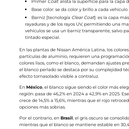
Primer
Coat
: alista la superficie para la capa
Base color: se da color y brillo a cada vehícu
Barniz [tecnología
Clear Coat
]: es la capa má
rayaduras y de los rayos UV, permitiendo una mayo
vehículos se usa un barniz transparente, salvo p
tintado especial.
En las plantas de Nissan América Latina, los colores 
partículas de aluminio, requieren una programación 
colores lisos, como el blanco, demandan ajustes pr
el blanco perlado se destaca por su complejidad té
efecto tornasolado visible a contraluz.
En
México
, el blanco sigue siendo el color más eleg
región: pasa de 46,2% en 2024 a 42,9% en 2025. Ese
crece de 14,5% a 15,6%, mientras que el rojo retroc
opciones más sobrias.
Por el contrario, en
Brasil
, el gris oscuro se consoli
mientras que el blanco se mantiene estable en 30,