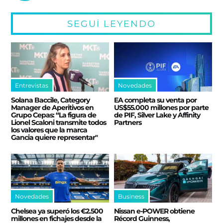
SEGUÍ LEYENDO
Entrevistas
Novedades
Solana Baccile, Category
EA completa su venta por
Manager de Aperitivos en
US$55.000 millones por parte
Grupo Cepas: “La figura de
de PIF, Silver Lake y Affinity
Lionel Scaloni transmite todos
Partners
los valores que la marca
Gancia quiere representar"
Novedades
Business
Chelsea ya superó los €2.500
Nissan e‑POWER obtiene
millones en fichajes desde la
Récord Guinness,