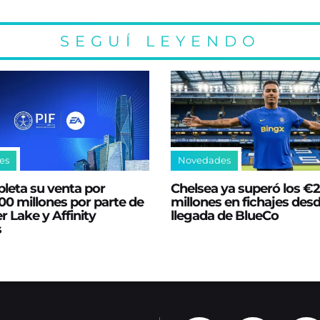
SEGUÍ LEYENDO
es
Novedades
leta su venta por
Chelsea ya superó los €
0 millones por parte de
millones en fichajes desd
er Lake y Affinity
llegada de BlueCo
s