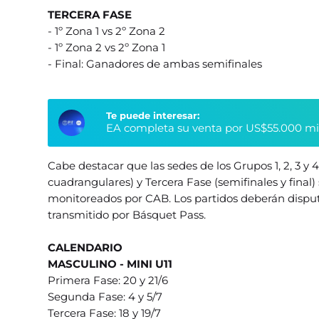
TERCERA FASE
- 1º Zona 1 vs 2º Zona 2
- 1º Zona 2 vs 2º Zona 1
- Final: Ganadores de ambas semifinales
Te puede interesar:
EA completa su venta por US$55.000 millo
Cabe destacar que las sedes de los Grupos 1, 2, 3 y
cuadrangulares) y Tercera Fase (semifinales y final) 
monitoreados por CAB. Los partidos deberán disputa
transmitido por Básquet Pass.
CALENDARIO
MASCULINO - MINI U11
Primera Fase: 20 y 21/6
Segunda Fase: 4 y 5/7
Tercera Fase: 18 y 19/7