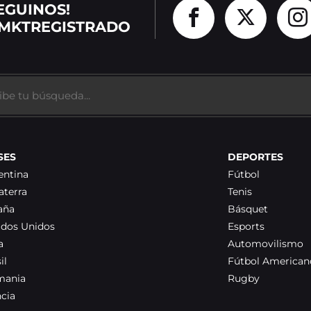
EGUINOS!
MKTREGISTRADO
SES
DEPORTES
entina
Fútbol
aterra
Tenis
aña
Básquet
ados Unidos
Esports
a
Automovilismo
il
Fútbol American
mania
Rugby
ncia