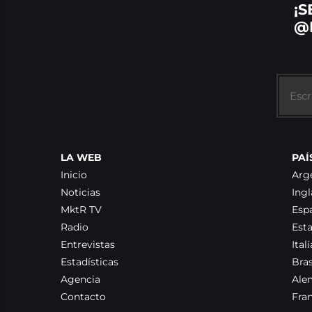
¡S
@
LA WEB
PAÍ
Inicio
Arg
Noticias
Ingl
MktR TV
Esp
Radio
Est
Entrevistas
Itali
Estadísticas
Bras
Agencia
Ale
Contacto
Fra