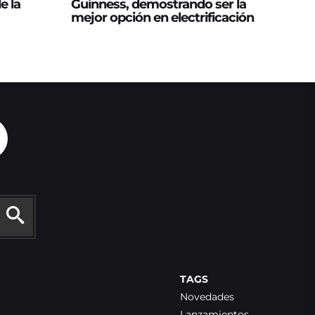
e la
Guinness, demostrando ser la
mejor opción en electrificación
TAGS
Novedades
Lanzamientos