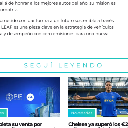
llá de honrar a los mejores autos del año, su misión es
tomotriz.
rometido con dar forma a un futuro sostenible a través
an LEAF es una pieza clave en la estrategia de vehículos
ada y desempeño con cero emisiones para una nueva
SEGUÍ LEYENDO
es
Novedades
leta su venta por
Chelsea ya superó los €