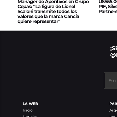
Manager de Aperitivos en Grupo
US$55.00
Cepas: “La figura de Lionel
PIF, Silv
Scaloni transmite todos los
Partner
valores que la marca Gancia
quiere representar"
¡S
@
LA WEB
PAÍ
Inicio
Arg
Noticias
Ingl