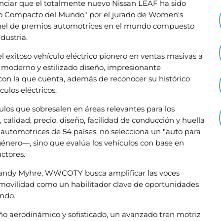
nciar que el totalmente nuevo Nissan LEAF ha sido
uto Compacto del Mundo" por el jurado de Women's
nel de premios automotrices en el mundo compuesto
dustria.
l exitoso vehículo eléctrico pionero en ventas masivas a
 moderno y estilizado diseño, impresionante
 con la que cuenta, además de reconocer su histórico
culos eléctricos.
os que sobresalen en áreas relevantes para los
 calidad, precio, diseño, facilidad de conducción y huella
 automotrices de 54 países, no selecciona un "auto para
énero—, sino que evalúa los vehículos con base en
uctores.
Sandy Myhre, WWCOTY busca amplificar las voces
 movilidad como un habilitador clave de oportunidades
undo.
o aerodinámico y sofisticado, un avanzado tren motriz