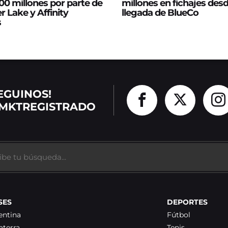
0 millones por parte de
millones en fichajes desd
er Lake y Affinity
llegada de BlueCo
s
EGUINOS!
MKTREGISTRADO
SES
DEPORTES
entina
Fútbol
aterra
Tenis