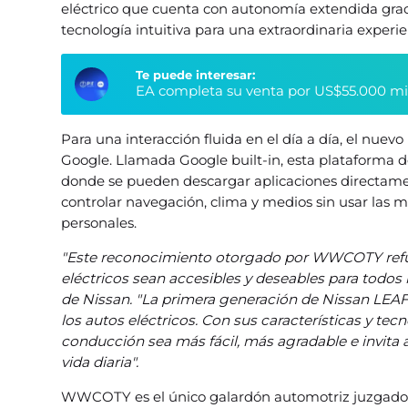
eléctrico que cuenta con autonomía extendida graci
tecnología intuitiva para una extraordinaria experi
Te puede interesar:
EA completa su venta por US$55.000 millo
Para una interacción fluida en el día a día, el nue
Google. Llamada Google built-in, esta plataforma d
donde se pueden descargar aplicaciones directamen
controlar navegación, clima y medios sin usar las m
personales.
"Este reconocimiento otorgado por WWCOTY refu
eléctricos sean accesibles y deseables para todos 
de Nissan. "La primera generación de Nissan LEAF 
los autos eléctricos. Con sus características y te
conducción sea más fácil, más agradable e invita a 
vida diaria".
WWCOTY es el único galardón automotriz juzgado 