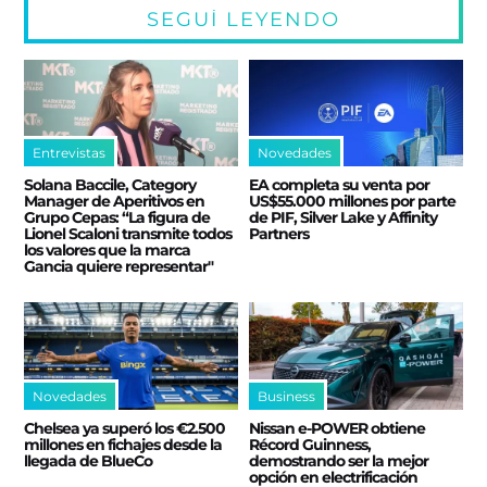
SEGUÍ LEYENDO
Entrevistas
Novedades
Solana Baccile, Category
EA completa su venta por
Manager de Aperitivos en
US$55.000 millones por parte
Grupo Cepas: “La figura de
de PIF, Silver Lake y Affinity
Lionel Scaloni transmite todos
Partners
los valores que la marca
Gancia quiere representar"
Novedades
Business
Chelsea ya superó los €2.500
Nissan e‑POWER obtiene
millones en fichajes desde la
Récord Guinness,
llegada de BlueCo
demostrando ser la mejor
opción en electrificación