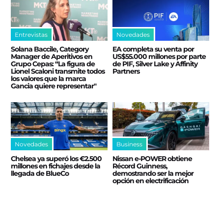
Entrevistas
Novedades
Solana Baccile, Category
EA completa su venta por
Manager de Aperitivos en
US$55.000 millones por parte
Grupo Cepas: “La figura de
de PIF, Silver Lake y Affinity
Lionel Scaloni transmite todos
Partners
los valores que la marca
Gancia quiere representar"
Novedades
Business
Chelsea ya superó los €2.500
Nissan e‑POWER obtiene
millones en fichajes desde la
Récord Guinness,
llegada de BlueCo
demostrando ser la mejor
opción en electrificación