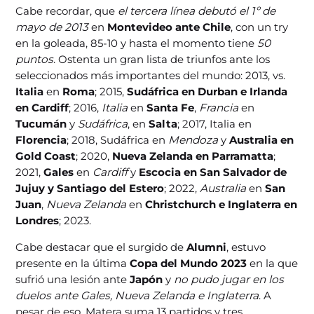
Cabe recordar, que
el tercera línea debutó el 1º de
mayo de 2013
en
Montevideo ante Chile
, con un try
en la goleada, 85-10 y hasta el momento tiene
50
puntos
. Ostenta un gran lista de triunfos ante los
seleccionados más importantes del mundo: 2013, vs.
Italia
en
Roma
; 2015,
Sudáfrica en Durban e Irlanda
en Cardiff
; 2016,
Italia
en
Santa Fe
,
Francia
en
Tucumán
y
Sudáfrica
, en
Salta
; 2017, Italia en
Florencia
; 2018, Sudáfrica en
Mendoza
y
Australia en
Gold Coast
; 2020,
Nueva Zelanda en Parramatta
;
2021,
Gales
en
Cardiff
y
Escocia en San Salvador de
Jujuy y Santiago del Estero
; 2022,
Australia
en
San
Juan
,
Nueva Zelanda
en
Christchurch e Inglaterra en
Londres
; 2023.
Cabe destacar que el surgido de
Alumni
, estuvo
presente en la última
Copa del Mundo 2023
en la que
sufrió una lesión ante
Japón
y
no pudo jugar en los
duelos ante Gales, Nueva Zelanda e Inglaterra
. A
pesar de eso, Matera suma 13 partidos y tres