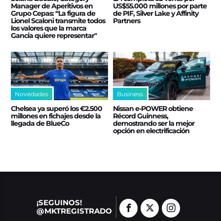
Manager de Aperitivos en
US$55.000 millones por parte
Grupo Cepas: “La figura de
de PIF, Silver Lake y Affinity
Lionel Scaloni transmite todos
Partners
los valores que la marca
Gancia quiere representar"
Novedades
Business
Chelsea ya superó los €2.500
Nissan e‑POWER obtiene
millones en fichajes desde la
Récord Guinness,
llegada de BlueCo
demostrando ser la mejor
opción en electrificación
¡SEGUINOS!
@MKTREGISTRADO