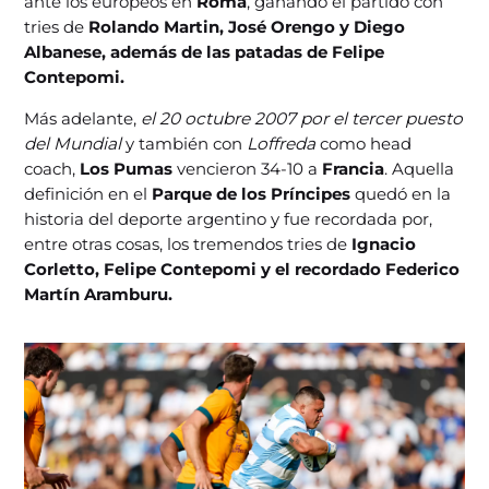
ante los europeos en
Roma
, ganando el partido con
tries de
Rolando Martin, José Orengo y Diego
Albanese, además de las patadas de Felipe
Contepomi.
Más adelante,
el 20 octubre 2007 por el tercer puesto
del Mundial
y también con
Loffreda
como head
coach,
Los Pumas
vencieron 34-10 a
Francia
. Aquella
definición en el
Parque de los Príncipes
quedó en la
historia del deporte argentino y fue recordada por,
entre otras cosas, los tremendos tries de
Ignacio
Corletto, Felipe Contepomi y el recordado Federico
Martín Aramburu.