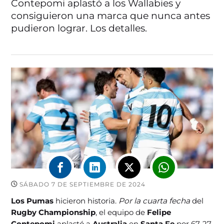
Contepomi aplastó a los Wallabies y
consiguieron una marca que nunca antes
pudieron lograr. Los detalles.
SÁBADO 7 DE SEPTIEMBRE DE 2024
Los Pumas
hicieron historia.
Por la cuarta fecha
del
Rugby Championship
, el equipo de
Felipe
Contepomi
aplastó a
Australia
en
Santa Fe
por 67-27