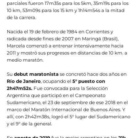
parciales fueron 17m35s para los 5km, 35m19s para los
10 km, 53m09s para los 15 km y 1h14m54s a la mitad
de la carrera.
Nacida el 19 de febrero de 1984 en Corrientes y
radicada desde fines de 2007 en Maringá (Brasil),
Marcela comenzó a entrenar intensivamente hacia
2011 y mostró sus progresos en distancias de 10 km. a
medio maratón.
Su
debut maratonista
se concretó hace dos años en
Río de Janeiro
, ocupando el
5° puesto con
2h47m52s.
Fue convocada para la Selección
Argentina que participó en el Campeonato
Sudamericano, el 23 de septiembre de ese 2018 en el
marco del Maratón Internacional de Buenos Aires. Y
allí, con 2h42m38s, logró el 5° lugar del Sudamericano
y el 9° de la general.
En
agosto de 2019
fue la mejor argentina en los
21k