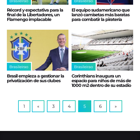
Brasileirao
Brasileirao
Récord y expectativa para la
El equipo sudamericano que
final de la Libertadores, un
lanzó camisetas más baratas
Flamengo implacable
para combatir la piratería
Brasileirao
Brasileirao
Brasil empieza a gestionar la
Corinthians inaugura un
privatización de sus clubes
espacio para niños de más de
1000 m2 dentro de su estadio
1
«
3
4
5
6
»