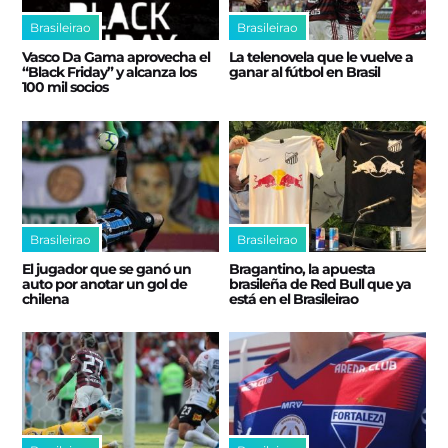
Brasileirao
Brasileirao
Vasco Da Gama aprovecha el
La telenovela que le vuelve a
“Black Friday” y alcanza los
ganar al fútbol en Brasil
100 mil socios
Brasileirao
Brasileirao
El jugador que se ganó un
Bragantino, la apuesta
auto por anotar un gol de
brasileña de Red Bull que ya
chilena
está en el Brasileirao