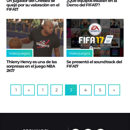
Un jugador del Chelsea se
¿Qué equipos estarán en la
quejó por su valoración en el
Demo del FIFA17?
FIFA17
Videojuegos
Videojuegos
Thierry Henry es una de las
Se presentó el soundtrack del
sorpresas en el juego NBA
FIFA17
2K17
1
«
1
2
3
4
5
»