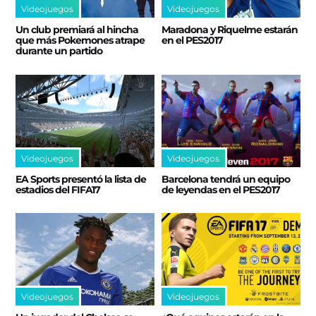
Videojuegos
Videojuegos
Un club premiará al hincha
Maradona y Riquelme estarán
que más Pokemones atrape
en el PES2017
durante un partido
Videojuegos
Videojuegos
EA Sports presentó la lista de
Barcelona tendrá un equipo
estadios del FIFA17
de leyendas en el PES2017
Videojuegos
Videojuegos