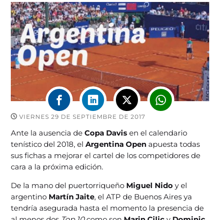
VIERNES 29 DE SEPTIEMBRE DE 2017
Ante la ausencia de
Copa Davis
en el calendario
tenístico del 2018, el
Argentina Open
apuesta todas
sus fichas a mejorar el cartel de los competidores de
cara a la próxima edición.
De la mano del puertorriqueño
Miguel Nido
y el
argentino
Martín Jaite
, el ATP de Buenos Aires ya
tendría asegurada hasta el momento la presencia de
al menos dos
Top 10
como son
Marin Cilic
y
Dominic