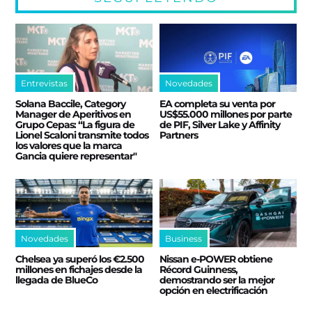
Entrevistas
Novedades
Solana Baccile, Category
EA completa su venta por
Manager de Aperitivos en
US$55.000 millones por parte
Grupo Cepas: “La figura de
de PIF, Silver Lake y Affinity
Lionel Scaloni transmite todos
Partners
los valores que la marca
Gancia quiere representar"
Novedades
Business
Chelsea ya superó los €2.500
Nissan e‑POWER obtiene
millones en fichajes desde la
Récord Guinness,
llegada de BlueCo
demostrando ser la mejor
opción en electrificación