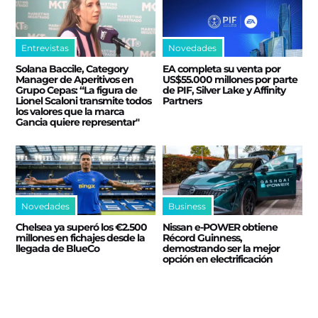
Entrevistas
Novedades
Solana Baccile, Category
EA completa su venta por
Manager de Aperitivos en
US$55.000 millones por parte
Grupo Cepas: “La figura de
de PIF, Silver Lake y Affinity
Lionel Scaloni transmite todos
Partners
los valores que la marca
Gancia quiere representar"
Novedades
Business
Chelsea ya superó los €2.500
Nissan e‑POWER obtiene
millones en fichajes desde la
Récord Guinness,
llegada de BlueCo
demostrando ser la mejor
opción en electrificación