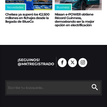
Novedades
Business
Chelsea ya superó los €2.500
Nissan e‑POWER obtiene
millones en fichajes desde la
Récord Guinness,
llegada de BlueCo
demostrando ser la mejor
opción en electrificación
¡SEGUINOS!
@MKTREGISTRADO