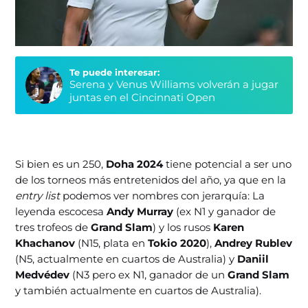
Te puede interesar:
Serena y Venus Williams volverán a jugar
juntas en el Cincinnati Open
Si bien es un 250,
Doha 2024
tiene potencial a ser uno
de los torneos más entretenidos del año, ya que en la
entry list
podemos ver nombres con jerarquía: La
leyenda escocesa
Andy Murray
(ex N1 y ganador de
tres trofeos de
Grand Slam
) y los rusos
Karen
Khachanov
(N15, plata en
Tokio 2020
),
Andrey Rublev
(N5, actualmente en cuartos de Australia) y
Daniil
Medvédev
(N3 pero ex N1, ganador de un
Grand Slam
y también actualmente en cuartos de Australia).