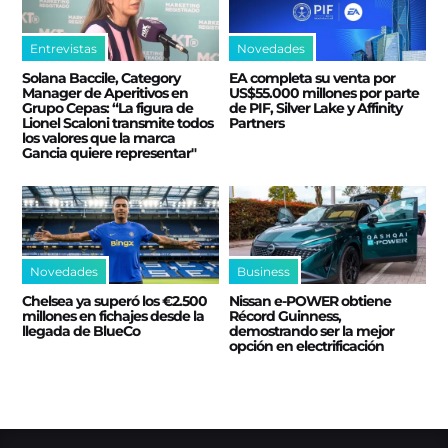
Entrevistas
Novedades
Solana Baccile, Category
EA completa su venta por
Manager de Aperitivos en
US$55.000 millones por parte
Grupo Cepas: “La figura de
de PIF, Silver Lake y Affinity
Lionel Scaloni transmite todos
Partners
los valores que la marca
Gancia quiere representar"
Novedades
Business
Chelsea ya superó los €2.500
Nissan e‑POWER obtiene
millones en fichajes desde la
Récord Guinness,
llegada de BlueCo
demostrando ser la mejor
opción en electrificación