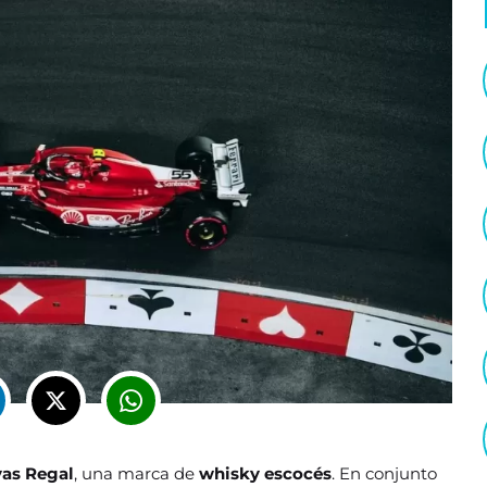
vas Regal
, una marca de
whisky escocés
. En conjunto