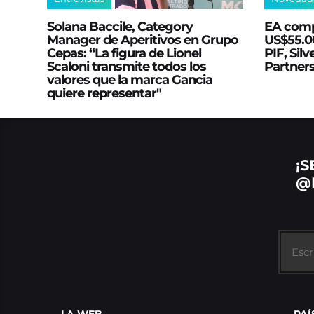
Solana Baccile, Category
EA comp
Manager de Aperitivos en Grupo
US$55.00
Cepas: “La figura de Lionel
PIF, Silv
Scaloni transmite todos los
Partner
valores que la marca Gancia
quiere representar"
¡S
@