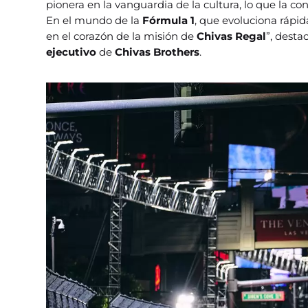
pionera en la vanguardia de la cultura, lo que la con
En el mundo de la
Fórmula 1
, que evoluciona rápid
en el corazón de la misión de
Chivas Regal
”, desta
ejecutivo
de
Chivas Brothers
.