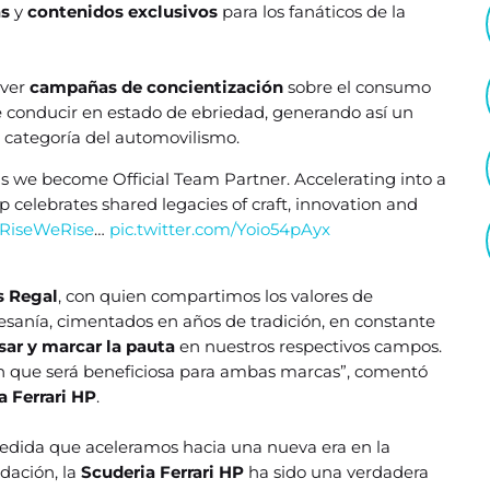
as
y
contenidos exclusivos
para los fanáticos de la
over
campañas de concientización
sobre el consumo
de conducir en estado de ebriedad, generando así un
l categoría del automovilismo.
s we become Official Team Partner. Accelerating into a
p celebrates shared legacies of craft, innovation and
IRiseWeRise
…
pic.twitter.com/Yoio54pAyx
s Regal
, con quien compartimos los valores de
tesanía, cimentados en años de tradición, en constante
sar y marcar la pauta
en nuestros respectivos campos.
n que será beneficiosa para ambas marcas”, comentó
a Ferrari HP
.
medida que aceleramos hacia una nueva era en la
ndación, la
Scuderia Ferrari HP
ha sido una verdadera