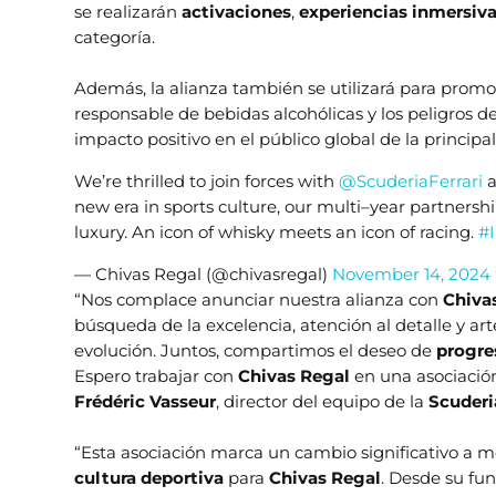
se realizarán
activaciones
,
experiencias inmersiv
categoría.
Además, la alianza también se utilizará para prom
responsable de bebidas alcohólicas y los peligros 
impacto positivo en el público global de la principa
We’re thrilled to join forces with
@ScuderiaFerrari
a
new era in sports culture, our multi–year partnershi
luxury. An icon of whisky meets an icon of racing.
#
— Chivas Regal (@chivasregal)
November 14, 2024
“Nos complace anunciar nuestra alianza con
Chiva
búsqueda de la excelencia, atención al detalle y ar
evolución. Juntos, compartimos el deseo de
progre
Espero trabajar con
Chivas Regal
en una asociació
Frédéric Vasseur
, director del equipo de la
Scuderi
“Esta asociación marca un cambio significativo a 
cultura deportiva
para
Chivas Regal
. Desde su fu