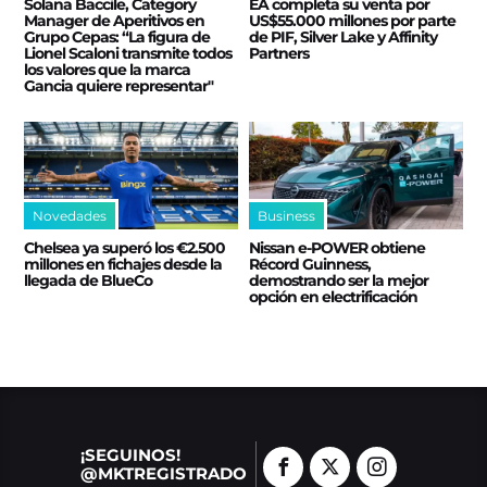
Solana Baccile, Category
EA completa su venta por
Manager de Aperitivos en
US$55.000 millones por parte
Grupo Cepas: “La figura de
de PIF, Silver Lake y Affinity
Lionel Scaloni transmite todos
Partners
los valores que la marca
Gancia quiere representar"
Novedades
Business
Chelsea ya superó los €2.500
Nissan e‑POWER obtiene
millones en fichajes desde la
Récord Guinness,
llegada de BlueCo
demostrando ser la mejor
opción en electrificación
¡SEGUINOS!
@MKTREGISTRADO