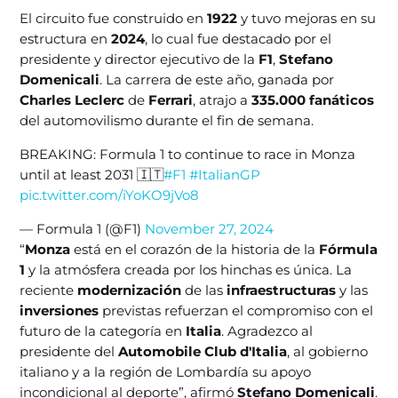
El circuito fue construido en
1922
y tuvo mejoras en su
estructura en
2024
, lo cual fue destacado por el
presidente y director ejecutivo de la
F1
,
Stefano
Domenicali
. La carrera de este año, ganada por
Charles Leclerc
de
Ferrari
, atrajo a
335.000 fanáticos
del automovilismo durante el fin de semana.
BREAKING: Formula 1 to continue to race in Monza
until at least 2031 🇮🇹
#F1
#ItalianGP
pic.twitter.com/iYoKO9jVo8
— Formula 1 (@F1)
November 27, 2024
“
Monza
está en el corazón de la historia de la
Fórmula
1
y la atmósfera creada por los hinchas es única. La
reciente
modernización
de las
infraestructuras
y las
inversiones
previstas refuerzan el compromiso con el
futuro de la categoría en
Italia
. Agradezco al
presidente del
Automobile Club d'Italia
, al gobierno
italiano y a la región de Lombardía su apoyo
incondicional al deporte”, afirmó
Stefano Domenicali
.