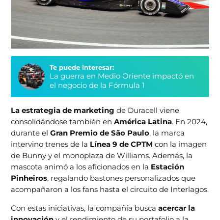
Te puede interesar:
La guerra en Medio Oriente impactó en
el negocio de la Fórmula 1
La estrategia de marketing
de Duracell viene
consolidándose también en
América Latina
. En 2024,
durante el
Gran Premio de São Paulo
, la marca
intervino trenes de la
Línea 9 de CPTM
con la imagen
de Bunny y el monoplaza de Williams. Además, la
mascota animó a los aficionados en la
Estación
Pinheiros
, regalando bastones personalizados que
acompañaron a los fans hasta el circuito de Interlagos.
Con estas iniciativas, la compañía busca
acercar la
innovación
y el rendimiento de su portafolio a la