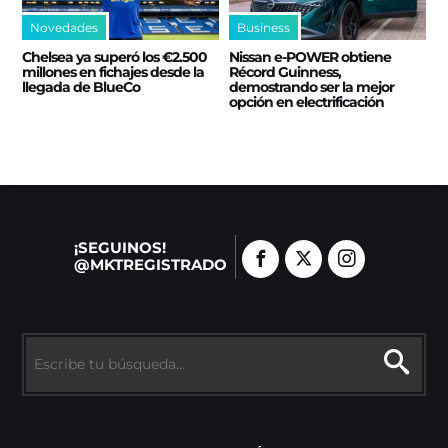
Novedades
Business
Chelsea ya superó los €2.500
Nissan e‑POWER obtiene
millones en fichajes desde la
Récord Guinness,
llegada de BlueCo
demostrando ser la mejor
opción en electrificación
¡SEGUINOS!
@MKTREGISTRADO