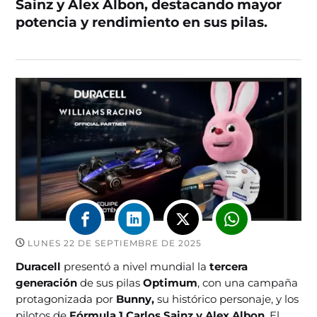
Sainz y Alex Albon, destacando mayor
potencia y rendimiento en sus pilas.
LUNES 22 DE SEPTIEMBRE DE 2025
Duracell
presentó a nivel mundial la
tercera
generación
de sus pilas
Optimum
, con una campaña
protagonizada por
Bunny,
su histórico personaje, y los
pilotos de
Fórmula 1 Carlos Sainz y Alex Albon
. El